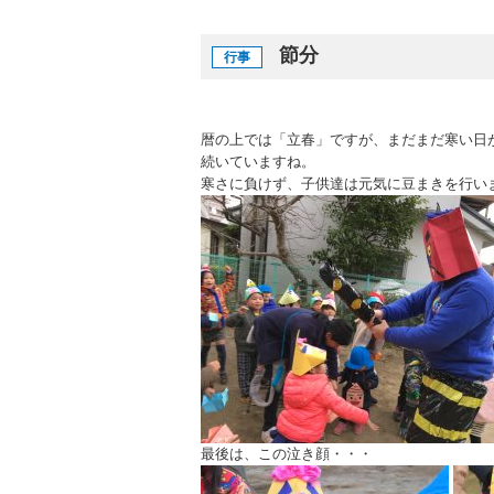
節分
行事
暦の上では「立春」ですが、まだまだ寒い日
続いていますね。
寒さに負けず、子供達は元気に豆まきを行い
最後は、この泣き顔・・・