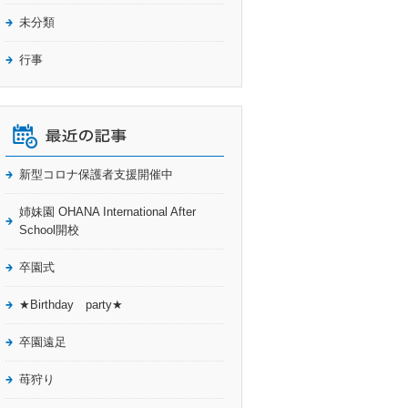
未分類
行事
新型コロナ保護者支援開催中
姉妹園 OHANA International After
School開校
卒園式
★Birthday party★
卒園遠足
苺狩り