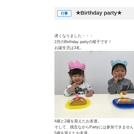
★Birthday party★
行事
遅くなりました・・・
2月のBirthday partyの様子です！
お誕生児は3名。
4歳と2歳を迎えたお友達。
そして、残念ながらPartyには参加できませ
5歳を迎えたお友達。