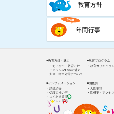
■教育方針・魅力
■教育プログラム
・
ごあいさつ・教育方針
・
教育カリキュラ
・
イマジンJAPANの魅力
・
安全・衛生対策について
■インフォメーション
■園概要
・
講師紹介
・
入園要項
・
保護者様の声
・
園概要・アクセ
・
よくある質問
・
イマジン日記