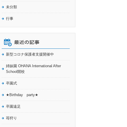
未分類
行事
新型コロナ保護者支援開催中
姉妹園 OHANA International After
School開校
卒園式
★Birthday party★
卒園遠足
苺狩り