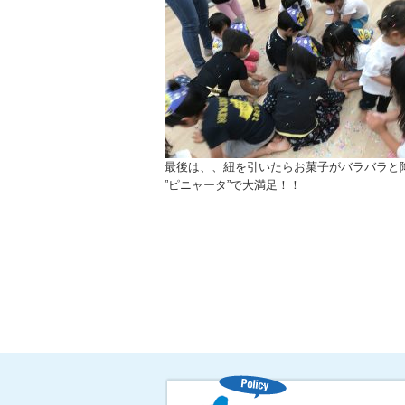
最後は、、紐を引いたらお菓子がバラバラと
”ピニャータ”で大満足！！