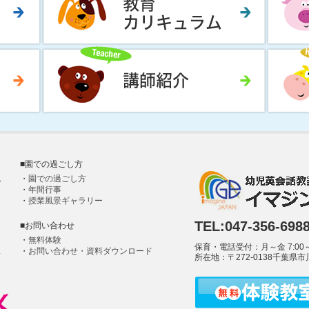
■園での過ごし方
ム
・
園での過ごし方
・
年間行事
・
授業風景ギャラリー
TEL:047-356-698
■お問い合わせ
・
無料体験
保育・電話受付：月～金 7:00～19:
ス
・
お問い合わせ・資料ダウンロード
所在地：〒272-0138千葉県市