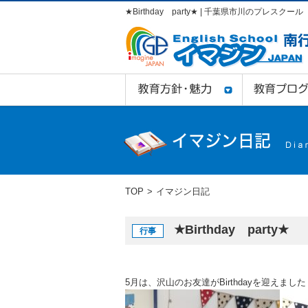
★Birthday party★ | 千葉県市川のプレスク
TOP
イマジン日記
★Birthday party★
行事
5月は、沢山のお友達がBirthdayを迎えまし