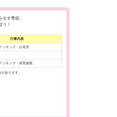
を出す季節。
ぼう！
行事内容
クッキング・お花見
クッキング・保育参観
合があります。
★Cherry blossom viewing★