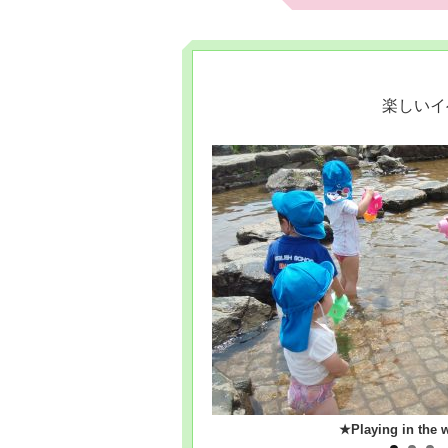
楽しいイ
★Playing in the water★