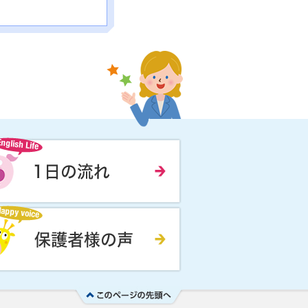
★Graduation excursion★