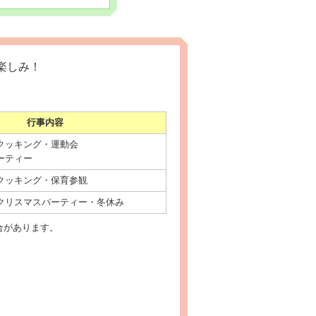
楽しみ！
行事内容
クッキング・運動会
ーティー
クッキング・保育参観
クリスマスパーティー・冬休み
合があります。
★Halloween party★