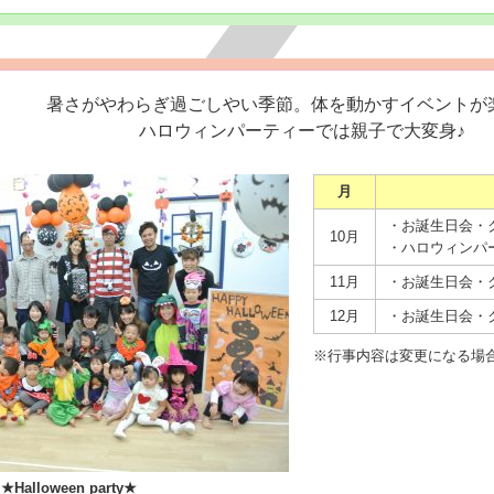
暑さがやわらぎ過ごしやい季節。体を動かすイベントが
ハロウィンパーティーでは親子で大変身♪
月
・お誕生日会・
10月
・ハロウィンパ
11月
・お誕生日会・
12月
・お誕生日会・
※行事内容は変更になる場
arty★
★Sports day★