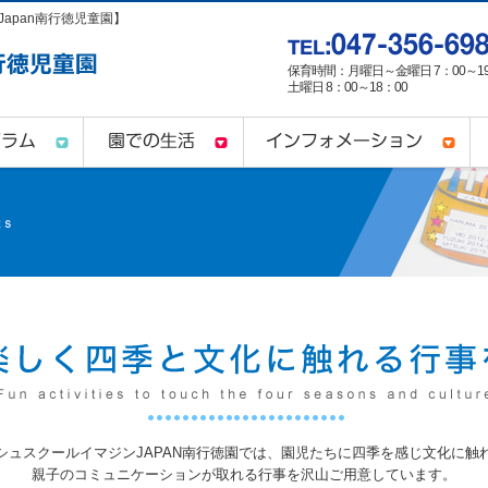
apan南行徳児童園】
保育時間：月曜日～金曜日 7：00～19
土曜日 8：00～18：00
シュスクールイマジンJAPAN南行徳園では、園児たちに四季を感じ文化に触
親子のコミュニケーションが取れる行事を沢山ご用意しています。