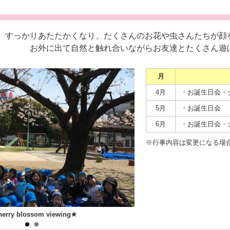
すっかりあたたかくなり、たくさんのお花や虫さんたちが顔
お外に出て自然と触れ合いながらお友達とたくさん遊
月
4月
・お誕生日会・
5月
・お誕生日会
6月
・お誕生日会・
※行事内容は変更になる場
ewing★
★Spring excursion★