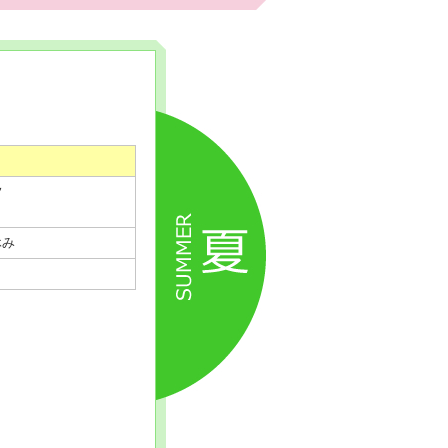
夕
休み
★Summer festival★